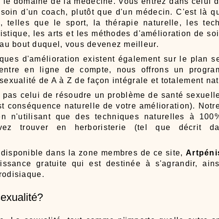
s le domaine de la médecine. Vous entrez dans celui
soin d'un coach, plutôt que d'un médecin. C'est là 
u, telles que le sport, la thérapie naturelle, les te
listique, les arts et les méthodes d'amélioration de soi,
u bout duquel, vous devenez meilleur.
ues d'amélioration existent également sur le plan se
ntre en ligne de compte, nous offrons un progra
sexualité de A à Z de façon intégrale et totalement nat
 pas celui de résoudre un problème de santé sexuell
l est conséquence naturelle de votre amélioration). Notr
 en n'utilisant que des techniques naturelles à 10
vez trouver en herboristerie (tel que décrit 
 disponible dans la zone membres de ce site,
Artpéni
ssance gratuite qui est destinée à s'agrandir, ains
rodisiaque.
sexualité?