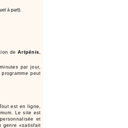
el à part).
ction de
Artpénis
,
minutes par jour,
e programme peut
out est en ligne,
imum. Le site est
personnalisée et
u genre «satisfait