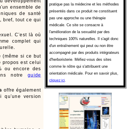
 du développement
pratique pas la médecine et les méthodes
qu'un ensemble de
présentés dans ce produit ne constituent
chniques de santé
pas une approche ou une thérapie
 bref, tout ce qui
médicale. Ce site se consacre à
l'amélioration de la sexualité par des
xuel. C'est là où
techniques 100% naturelles. Il s'agit donc
mme complet qui
d'un entraînement qui peut ou non être
urelle.
accompagné par des produits intégrateurs
e (même si ce but
d'herboristerie. Méfiez-vous des sites
e propos est celui
comme le nôtre qui s'attribuent une
0% ou encore des
orientation médicale. Pour en savoir plus,
dans notre
guide
.
cliquez ici
s
offre également
i qu'une version