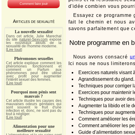
Comment faire jouir
d'idée combien vous pourr
Essayez ce programme ga
Articles de sexualité
fait le chemin et nous a
savons parfaitement que c
La nouvelle sexualité
Dans cet article, Julie Marechal
du site
naturel-Sexy.com
expose
Notre programme en b
les nouveaux atouts de la
sexualité de l'homme moderne.
Lire tout
[
]
Nous avons consacré
u
Phéromones sexuelles
Ici nous ne nous limiterons
Cet article explique comment les
phéromones fonctionnent et
comment un Parfum aux
Exercices naturels visant à
phéromones peut être utilisé
avec profit pour augmenter
Agrandissement du gland.
l'intérêt sexuel des femmes.
Lire tout
[
]
Techniques pour corriger l
Pourquoi mon pénis sent
Exercices pour maintenir l
mauvais ?
Techniques pour avoir des
Cet article illustre les causes des
mauvaises odeurs génitales qui
Augmenter la libido et le d
sont souvent le fruit d'une
infection et, donc, ne sont pas du
Techniques pour augmenter 
tout à négliger.
Lire tout
[
]
Comment améliorer les ére
Comment améliorer les pe
Alimentation pour une
meilleure sexualité
Guide d'alimentation sexue
L'alimentation et la vie saine sont