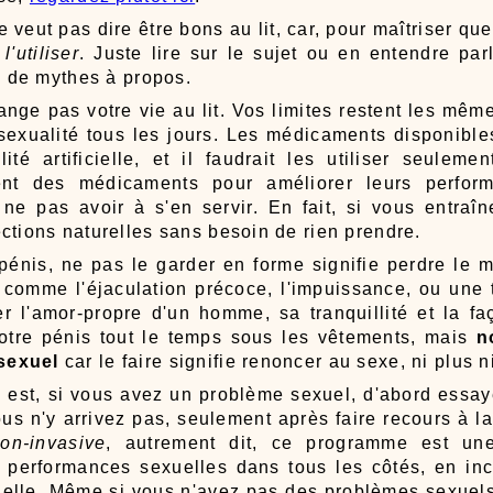
e veut pas dire être bons au lit, car, pour maîtriser que
t
l'utiliser
. Juste lire sur le sujet ou en entendre parl
in de mythes à propos.
ange pas votre vie au lit. Vos limites restent les mêm
sexualité tous les jours. Les médicaments disponibl
lité artificielle, et il faudrait les utiliser seulem
sent des médicaments pour améliorer leurs perfor
ne pas avoir à s'en servir. En fait, si vous entraîn
ctions naturelles sans besoin de rien prendre.
énis, ne pas le garder en forme signifie perdre le 
 comme l'éjaculation précoce, l'impuissance, ou une t
er l'amor-propre d'un homme, sa tranquillité et la fa
otre pénis tout le temps sous les vêtements, mais
n
sexuel
car le faire signifie renoncer au sexe, ni plus n
s
est, si vous avez un problème sexuel, d'abord essay
vous n'y arrivez pas, seulement après faire recours à 
on-invasive
, autrement dit, ce programme est u
s performances sexuelles dans tous les côtés, en incl
xuelle. Même si vous n'avez pas des problèmes sexuel