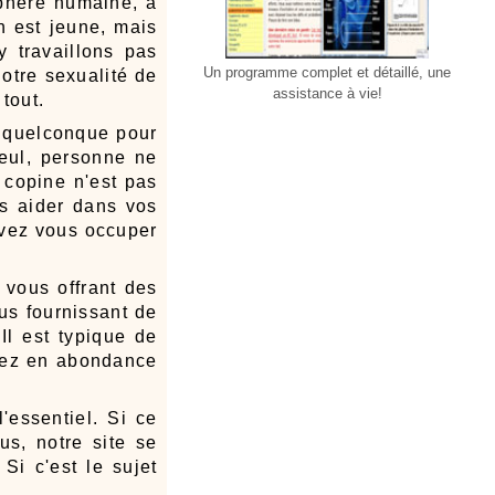
sphère humaine, a
n est jeune, mais
 travaillons pas
Un programme complet et détaillé, une
notre sexualité de
assistance à vie!
tout.
e quelconque pour
 seul, personne ne
 copine n'est pas
us aider dans vos
devez vous occuper
 vous offrant des
us fournissant de
l est typique de
erez en abondance
'essentiel. Si ce
us, notre site se
Si c'est le sujet