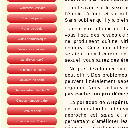
Tout savoir sur le sexe n
Syndrome vestiaire
l'étudier à fond et surtou
Anatomie pénis
Sans oublier qu'il y a ple
Juste être informé ne ch
Noms du pénis
vous lisez des revues de 
Guide aphrodisiaque
ne produisent qu'une viri
recours. Ceux qui utili
Volume éjaculations
seraient bien heureux de 
La taille compte?
sexuel, vous aurez des ére
Ne pas développer son p
Problèmes du pénis
peut offrir. Des problèmes
Maladies du pénis
peuvent littéralement sap
regarder. Nous cachons n
Se masturber c'est bon?
pas cacher un problème 
Causes homosexualité
La politique de
Artpéni
de façon naturelle, et si 
Sexe et sport
approche est
saine
et
n
permettant d'améliorer le
Comment faire l'amour
pénis et la résistance se