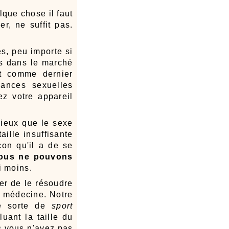
lque chose il faut
er, ne suffit pas.
es, peu importe si
es dans le marché
ent comme dernier
mances sexuelles
ez votre appareil
mieux que le sexe
aille insuffisante
çon qu'il a de se
ous ne pouvons
i moins.
er de le résoudre
la médecine. Notre
ne sorte de
sport
uant la taille du
s vous n'avez pas