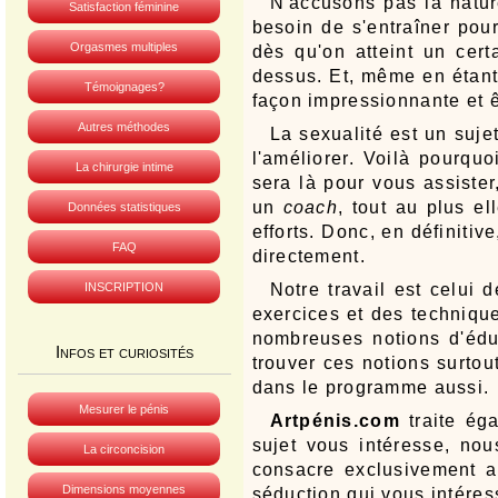
N'accusons pas la natur
Satisfaction féminine
besoin de s'entraîner pou
Orgasmes multiples
dès qu'on atteint un cer
dessus. Et, même en étant 
Témoignages?
façon impressionnante et ê
Autres méthodes
La sexualité est un suje
l'améliorer. Voilà pourquo
La chirurgie intime
sera là pour vous assister
un
coach
, tout au plus e
Données statistiques
efforts. Donc, en définiti
FAQ
directement.
INSCRIPTION
Notre travail est celui
exercices et des techniqu
nombreuses notions d'édu
Infos et curiosités
trouver ces notions surtou
dans le programme aussi.
Mesurer le pénis
Artpénis.com
traite éga
sujet vous intéresse, no
La circoncision
consacre exclusivement au
Dimensions moyennes
séduction qui vous intére