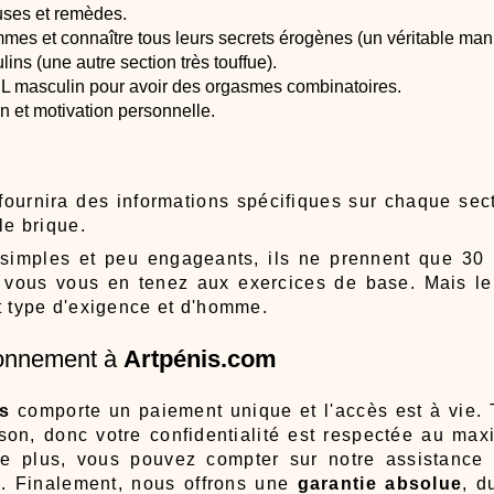
uses et remèdes.
mes et connaître tous leurs secrets érogènes (un véritable manu
ns (une autre section très touffue).
 L masculin pour avoir des orgasmes combinatoires.
n et motivation personnelle.
fournira des informations spécifiques sur chaque se
le brique.
simples et peu engageants, ils ne prennent que 30 
i vous vous en tenez aux exercices de base. Mais l
t type d'exigence et d'homme.
bonnement à
Artpénis.com
is
comporte un paiement unique et l'accès est à vie. T
ison, donc votre confidentialité est respectée au max
e plus, vous pouvez compter sur notre assistance 
. Finalement, nous offrons une
garantie absolue
, d