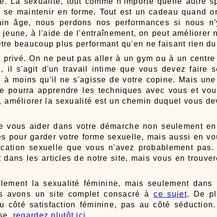
e. La sexualité, tout comme n'importe quelle autre 
r se maintenir en forme. Tout est un cadeau quand o
tain âge, nous perdons nos performances si nous n'y
jeune, à l'aide de l'entraînement, on peut améliorer 
tre beaucoup plus performant qu'en ne faisant rien du 
t privé. On ne peut pas aller à un gym ou à un centr
i, il s'agit d'un travail intime que vous devez faire
, à moins qu'il ne s'agisse de votre copine. Mais une
lle pourra apprendre les techniques avec vous et vo
ve, améliorer la sexualité est un chemin duquel vous 
 de vous aider dans votre démarche non seulement en
es pour garder votre forme sexuelle, mais aussi en vo
cation sexuelle que vous n'avez probablement pas. I
t dans les articles de notre site, mais vous en trouv
lement la sexualité féminine, mais seulement dans l
us avons un site complet consacré à
ce sujet
. De pl
 côté satisfaction féminine, pas au côté séduction. 
sse,
regardez plutôt ici
.