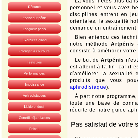
Là vous n'êtes plus dan
Résumé
personnel et vous avez be
disciplines entrent en je
Epaisseur pénis
orientales, la sexualité ho
demande un entraînement a
Longueur pénis
Bien entendu ces techniq
Exercices gland
notre méthode
Artpénis
e
consiste à améliorer votre 
Corriger la courbure
Le but de
Artpénis
n'est
Testicules
est atteint à la fin, car i
d'améliorer la sexualité
Performances
produits que vous pou
Impuissance
aphrodisiaque
).
Aphrodisiaques
À part notre programme,
toute une base de connai
Libido et désir
réduite de notre guide aph
Contrôle éjaculations
Pas satisfait de votre 
Point L