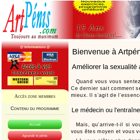
@ Informations @
Bienvenue à Artpén
Améliorer la sexualité 
Quand vous vous sentez
Ce dernier sait comment se
mieux. Il s'agit de l'essen
Accès zone membres
Contenu du programme
Le médecin ou l'entraîn
Mais, qu'arrive-t-il si 
Accueil
vous êtes moyen et vous vo
Agrandir le pénis