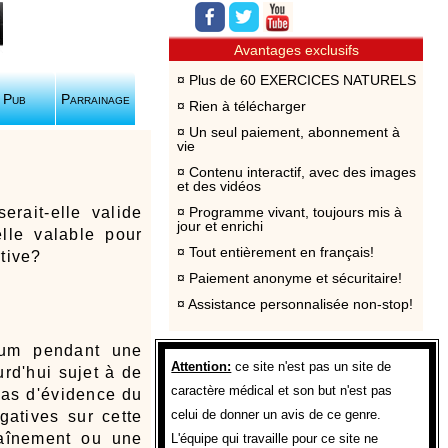
Avantages exclusifs
Plus de 60 EXERCICES NATURELS
Pub
Parrainage
Rien à télécharger
Un seul paiement, abonnement à
vie
Contenu interactif, avec des images
et des vidéos
erait-elle valide
Programme vivant, toujours mis à
jour et enrichi
lle valable pour
Tout entièrement en français!
rtive?
Paiement anonyme et sécuritaire!
Assistance personnalisée non-stop!
imum pendant une
Attention:
ce site n'est pas un site de
urd'hui sujet à de
caractère médical et son but n'est pas
pas d'évidence du
celui de donner un avis de ce genre.
gatives sur cette
raînement ou une
L'équipe qui travaille pour ce site ne