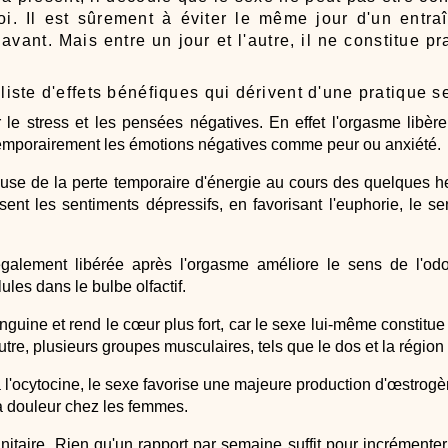
oi. Il est sûrement à éviter le même jour d'un entr
avant. Mais entre un jour et l'autre, il ne constitue 
iste d'effets bénéfiques qui dérivent d'une pratique s
er le stress et les pensées négatives. En effet l'orgasme libèr
emporairement les émotions négatives comme peur ou anxiété.
use de la perte temporaire d'énergie au cours des quelques h
isent les sentiments dépressifs, en favorisant l'euphorie, le s
galement libérée après l'orgasme améliore le sens de l'odor
ules dans le bulbe olfactif.
anguine et rend le cœur plus fort, car le sexe lui-même constitue 
n outre, plusieurs groupes musculaires, tels que le dos et la région
 l'ocytocine, le sexe favorise une majeure production d'œstrogè
a douleur chez les femmes.
nitaire. Rien qu'un rapport par semaine suffit pour incrément