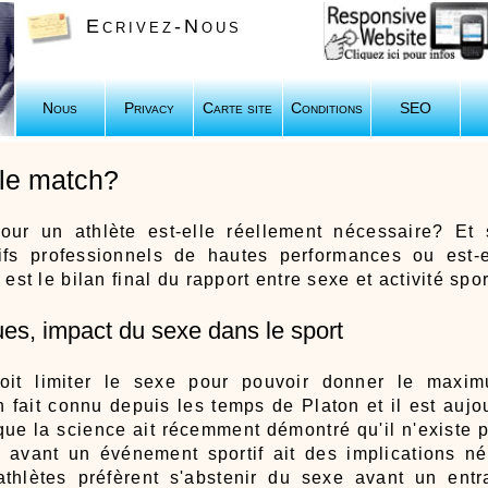
Ecrivez-Nous
Nous
Privacy
Carte site
Conditions
SEO
 le match?
our un athlète est-elle réellement nécessaire? Et s
ifs professionnels de hautes performances ou est-e
est le bilan final du rapport entre sexe et activité spo
ues, impact du sexe dans le sport
 doit limiter le sexe pour pouvoir donner le max
n fait connu depuis les temps de Platon et il est aujo
ue la science ait récemment démontré qu'il n'existe 
le avant un événement sportif ait des implications né
 athlètes préfèrent s'abstenir du sexe avant un ent