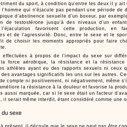
triment du sport, à condition qu'entre les deux il y ait 
 l'homme qui n'éjacule pas pendant une période de 
ypique d'abstinence sexuelle d'un boxeur, par exemple
n de testostérone jusqu'à des niveaux d'un enfant
 l'éjaculation favorisent cette production, en fa
 et de l'agressivité. Donc, entre le sexe et le sport
ffit de choisir les moments appropriés pour faire c
te.
 effectuées à propos de l'impact du sexe sur différ
la force aérobique, la résistance et la résistance
es athlètes ayant eu des rapports sexuels ni ceux q
 des avantages significatifs les uns sur les autres. C
 de compte ni positivement, ni négativement, même s'i
e améliore la résistance à la douleur et favorise la pro
as aussi marquée, car si le sexe était un facteur d'a
, il serait même interdit, étant considéré comme une 
 du sexe
u'à présent, il découle que le sexe ne peut pas être 