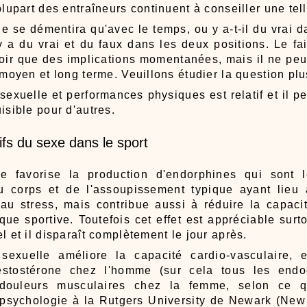
plupart des entraîneurs continuent à conseiller une tel
ne se démentira qu'avec le temps, ou y a-t-il du vrai 
y a du vrai et du faux dans les deux positions. Le fai
voir que des implications momentanées, mais il ne pe
 moyen et long terme. Veuillons étudier la question plu
 sexuelle et performances physiques est relatif et il p
isible pour d'autres.
ifs du sexe dans le sport
me favorise la production d'endorphines qui sont l
du corps et de l'assoupissement typique ayant lieu 
 au stress, mais contribue aussi à réduire la capaci
ique sportive. Toutefois cet effet est appréciable sur
l et il disparaît complètement le jour après.
 sexuelle améliore la capacité cardio-vasculaire, 
estostérone chez l'homme (sur cela tous les endo
s douleurs musculaires chez la femme, selon ce q
psychologie à la Rutgers University de Newark (New