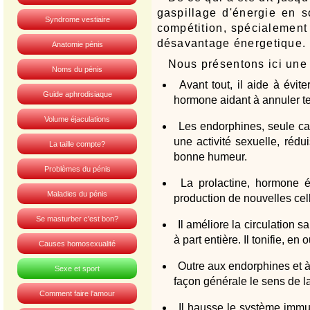
gaspillage d'énergie en s
Syndrome vestiaire
compétition, spécialement 
désavantage énergetique.
Anatomie pénis
Nous présentons ici une l
Noms du pénis
Avant tout, il aide à évit
Guide aphrodisiaque
hormone aidant à annuler t
Volume éjaculations
Les endorphines, seule ca
une activité sexuelle, rédu
La taille compte?
bonne humeur.
Problèmes du pénis
La prolactine, hormone é
Maladies du pénis
production de nouvelles cell
Se masturber c'est bon?
Il améliore la circulation s
à part entière. Il tonifie, e
Causes homosexualité
Outre aux endorphines et à
Sexe et sport
façon générale le sens de l
Comment faire l'amour
Il hausse le système immu