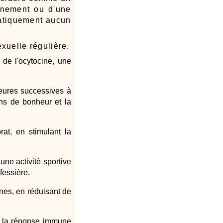
aînement ou d'une
pratiquement aucun
exuelle régulière.
e de l'ocytocine, une
eures successives à
ens de bonheur et la
at, en stimulant la
une activité sportive
 fessière.
nes, en réduisant de
er la réponse immune