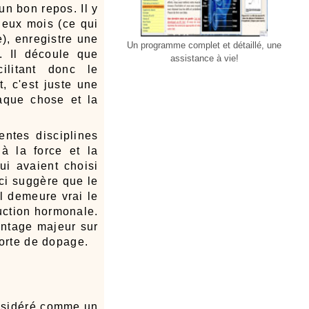
un bon repos. Il y
deux mois (ce qui
), enregistre une
Un programme complet et détaillé, une
. Il découle que
assistance à vie!
cilitant donc le
, c'est juste une
haque chose et la
entes disciplines
 à la force et la
ui avaient choisi
eci suggère que le
l demeure vrai le
duction hormonale.
vantage majeur sur
sorte de dopage.
considéré comme un