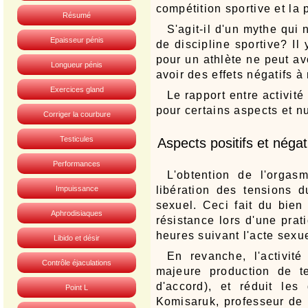
compétition sportive et la 
Résumé
S'agit-il d'un mythe qui 
Epaisseur pénis
de discipline sportive? Il 
pour un athlète ne peut a
Longueur pénis
avoir des effets négatifs à
Exercices gland
Le rapport entre activité
pour certains aspects et nu
Corriger la courbure
Testicules
Aspects positifs et négat
Performances
L'obtention de l'orgas
Impuissance
libération des tensions 
sexuel. Ceci fait du bien
Aphrodisiaques
résistance lors d'une prat
heures suivant l'acte sexue
Libido et désir
En revanche, l'activité
Contrôle éjaculations
majeure production de t
d'accord), et réduit le
Point L
Komisaruk, professeur de 