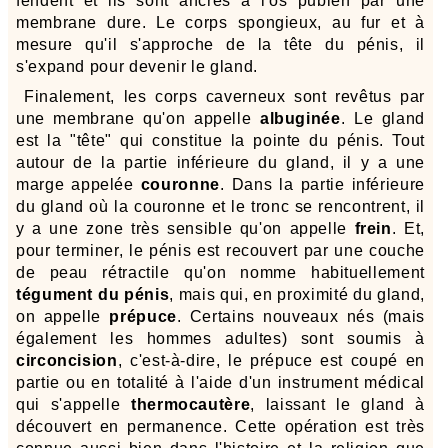
fendent et ils sont ancrés à l'os pubien par une
membrane dure. Le corps spongieux, au fur et à
mesure qu'il s'approche de la tête du pénis, il
s'expand pour devenir le gland.
Finalement, les corps caverneux sont revêtus par
une membrane qu'on appelle
albuginée
. Le gland
est la "tête" qui constitue la pointe du pénis. Tout
autour de la partie inférieure du gland, il y a une
marge appelée
couronne
. Dans la partie inférieure
du gland où la couronne et le tronc se rencontrent, il
y a une zone très sensible qu'on appelle
frein
. Et,
pour terminer, le pénis est recouvert par une couche
de peau rétractile qu'on nomme habituellement
tégument du pénis
, mais qui, en proximité du gland,
on appelle
prépuce
. Certains nouveaux nés (mais
également les hommes adultes) sont soumis à
circoncision
, c'est-à-dire, le prépuce est coupé en
partie ou en totalité à l'aide d'un instrument médical
qui s'appelle
thermocautère
, laissant le gland à
découvert en permanence. Cette opération est très